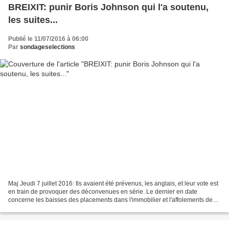
BREIXIT: punir Boris Johnson qui l'a soutenu,
les suites...
Publié le 11/07/2016 à 06:00
Par
sondageselections
Maj Jeudi 7 juillet 2016: Ils avaient été prévenus, les anglais, et leur vote est
en train de provoquer des déconvenues en série. Le dernier en date
concerne les baisses des placements dans l'immobilier et l'affolements des
acquéreurs de parts. Les promoteurs...