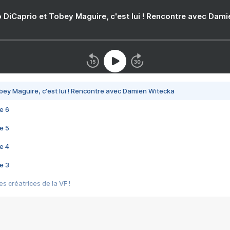
 DiCaprio et Tobey Maguire, c'est lui ! Rencontre avec Dam
bey Maguire, c'est lui ! Rencontre avec Damien Witecka
e 6
e 5
e 4
e 3
s créatrices de la VF !
e 2
e 1