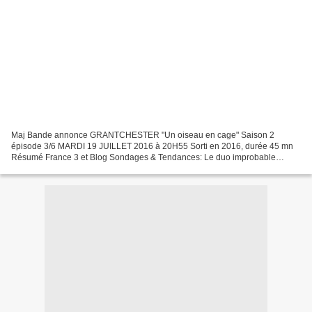
Maj Bande annonce GRANTCHESTER "Un oiseau en cage" Saison 2
épisode 3/6 MARDI 19 JUILLET 2016 à 20H55 Sorti en 2016, durée 45 mn
Résumé France 3 et Blog Sondages & Tendances: Le duo improbable
d'enquêteurs, Geordie Keating inspecteur de police et Sidney...