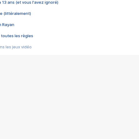
 a 13 ans (et vous l'avez ignoré)
e (littéralement)
im Rayan
 toutes les règles
s les jeux vidéo
us choquant de Rockstar ? - Le scandale BULLY
e plus moche de Steam
du RÊVE tourne au CAUCHEMAR
pendant 8 heures
it… à tort
umiliés par un jeu vidéo
ire - Final Fantasy 8
ti un empire - Age of Empires